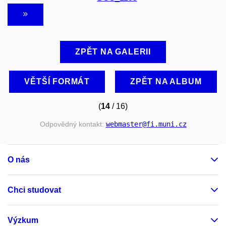
ZPĚT NA GALERII
VĚTŠÍ FORMÁT
ZPĚT NA ALBUM
(
14
/ 16)
Odpovědný kontakt:
webmaster
@fi
.muni
.cz
O nás
Chci studovat
Výzkum