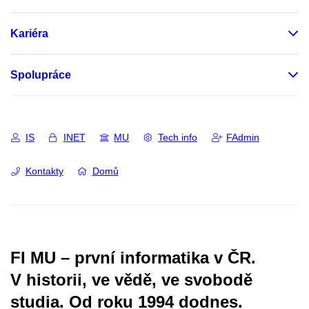
Kariéra
Spolupráce
IS
INET
MU
Tech info
FAdmin
Kontakty
Domů
FI MU – první informatika v ČR.
V historii, ve vědě, ve svobodě
studia.
Od roku 1994 dodnes.