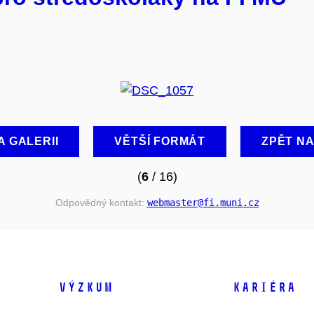
A GALERII
VĚTŠÍ FORMÁT
ZPĚT N
(
6
/ 16)
Odpovědný kontakt:
webmaster
@fi
.muni
.cz
VÝZKUM
KARIÉRA