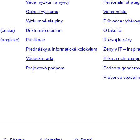
Věda, výzkum a vývoj
Personální strate
Oblasti výzkumu
Volná místa
Výzkumné skupiny
Průvodce výběrov
 (české)
Doktorské studium
O fakultě
(anglické)
Publikace
Rozvoj kariéry
Přednášky a Informatické kolokvium
Ženy v IT – inspira
Vědecká rada
Etika a ochrana p
Projektová podpora
Podpora genderov
Prevence sexuáln