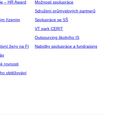
gie – HR Award
Možnosti spolupráce
Sdružení průmyslových partnerů
ým řízením
Spolupráce se SŠ
VT park CERIT
Outsourcing školního IS
tivní ženy na FI
Nabídky spolupráce a fundraising
ráv
é rovnosti
ího obtěžování