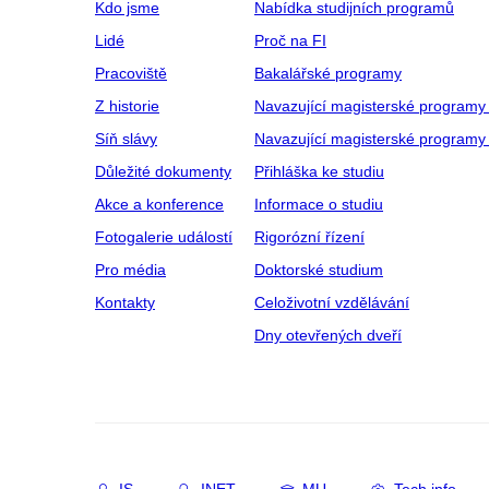
Kdo jsme
Nabídka studijních programů
Lidé
Proč na FI
Pracoviště
Bakalářské programy
Z historie
Navazující magisterské programy
Síň slávy
Navazující magisterské programy 
Důležité dokumenty
Přihláška ke studiu
Akce a konference
Informace o studiu
Fotogalerie událostí
Rigorózní řízení
Pro média
Doktorské studium
Kontakty
Celoživotní vzdělávání
Dny otevřených dveří