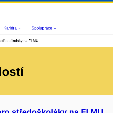
Kariéra
Spolupráce
 středoškoláky na FI MU
lostí
pro středoškoláky na FI MU