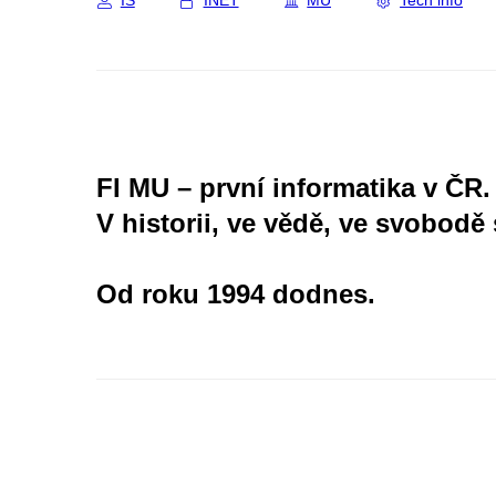
IS
INET
MU
Tech info
FI MU – první informatika v ČR.
V historii, ve vědě, ve svobodě 
Od roku 1994 dodnes.