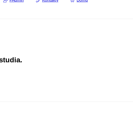
FAdmin
Kontakty
Domů
studia.