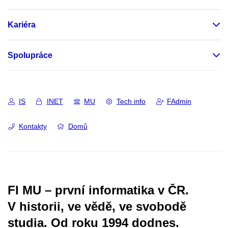
Kariéra
Spolupráce
IS
INET
MU
Tech info
FAdmin
Kontakty
Domů
FI MU – první informatika v ČR.
V historii, ve vědě, ve svobodě
studia.
Od roku 1994 dodnes.