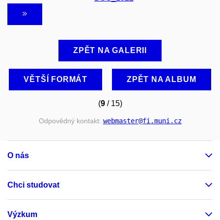
ZPĚT NA GALERII
VĚTŠÍ FORMÁT
ZPĚT NA ALBUM
(
9
/ 15)
Odpovědný kontakt:
webmaster
@fi
.muni
.cz
O nás
Chci studovat
Výzkum