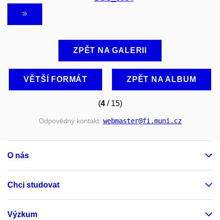
ZPĚT NA GALERII
VĚTŠÍ FORMÁT
ZPĚT NA ALBUM
(
4
/ 15)
Odpovědný kontakt:
webmaster
@fi
.muni
.cz
O nás
Chci studovat
Výzkum