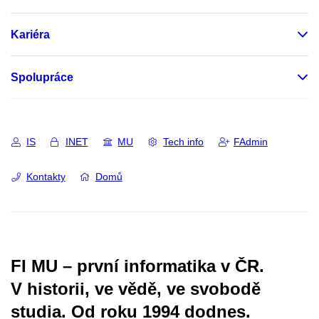
Kariéra
Spolupráce
IS
INET
MU
Tech info
FAdmin
Kontakty
Domů
FI MU – první informatika v ČR.
V historii, ve vědě, ve svobodě
studia.
Od roku 1994 dodnes.