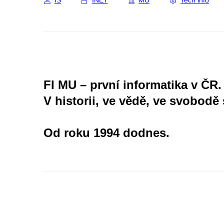
IS
INET
MU
Tech info
FI MU – první informatika v ČR.
V historii, ve vědě, ve svobodě 
Od roku 1994 dodnes.