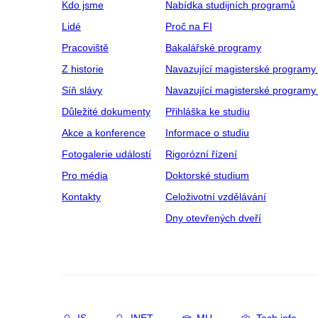
Kdo jsme
Nabídka studijních programů
Lidé
Proč na FI
Pracoviště
Bakalářské programy
Z historie
Navazující magisterské programy
Síň slávy
Navazující magisterské programy 
Důležité dokumenty
Přihláška ke studiu
Akce a konference
Informace o studiu
Fotogalerie událostí
Rigorózní řízení
Pro média
Doktorské studium
Kontakty
Celoživotní vzdělávání
Dny otevřených dveří