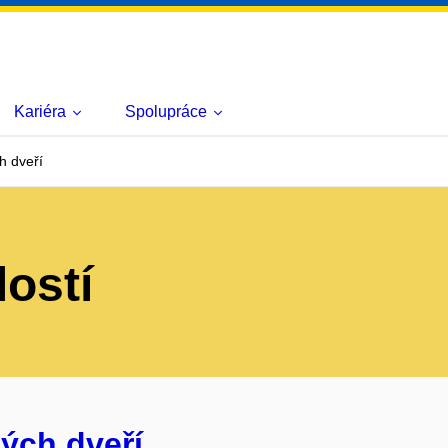
Kariéra
Spolupráce
h dveří
lostí
ých dveří