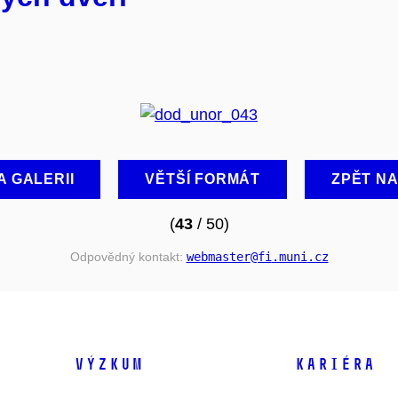
A GALERII
VĚTŠÍ FORMÁT
ZPĚT N
(
43
/ 50)
Odpovědný kontakt:
webmaster
@fi
.muni
.cz
VÝZKUM
KARIÉRA