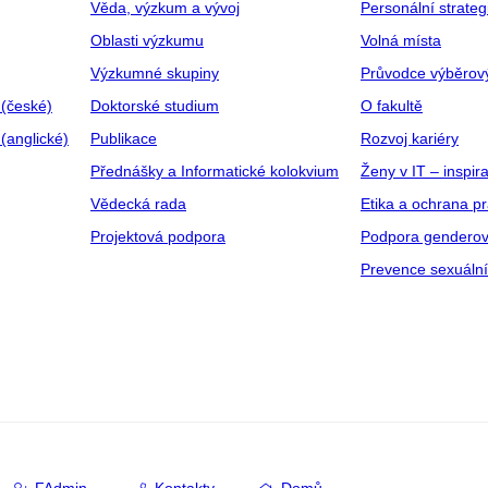
Věda, výzkum a vývoj
Personální strate
Oblasti výzkumu
Volná místa
Výzkumné skupiny
Průvodce výběrov
 (české)
Doktorské studium
O fakultě
(anglické)
Publikace
Rozvoj kariéry
Přednášky a Informatické kolokvium
Ženy v IT – inspira
Vědecká rada
Etika a ochrana p
Projektová podpora
Podpora genderov
Prevence sexuáln