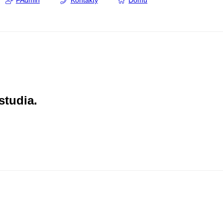
FAdmin
Kontakty
Domů
studia.