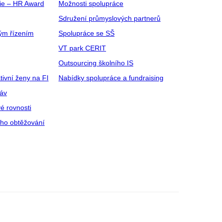
gie – HR Award
Možnosti spolupráce
Sdružení průmyslových partnerů
ým řízením
Spolupráce se SŠ
VT park CERIT
Outsourcing školního IS
tivní ženy na FI
Nabídky spolupráce a fundraising
ráv
é rovnosti
ího obtěžování