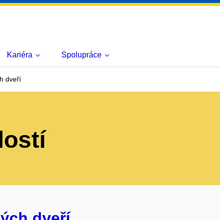
Kariéra
Spolupráce
h dveří
lostí
ých dveří