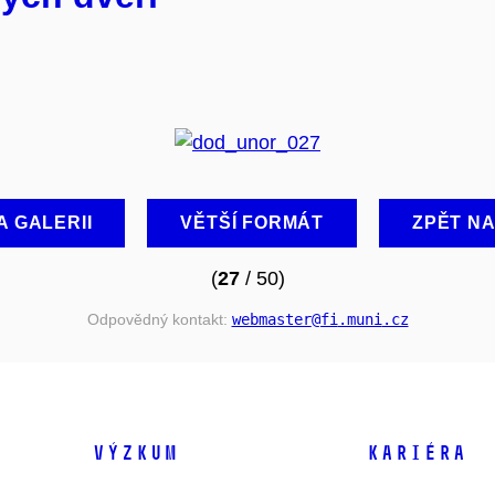
A GALERII
VĚTŠÍ FORMÁT
ZPĚT N
(
27
/ 50)
Odpovědný kontakt:
webmaster
@fi
.muni
.cz
VÝZKUM
KARIÉRA