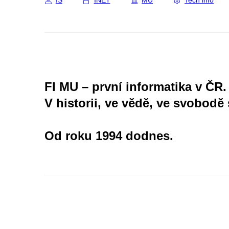
IS
INET
MU
Tech info
FI MU – první informatika v ČR.
V historii, ve vědě, ve svobodě 
Od roku 1994 dodnes.