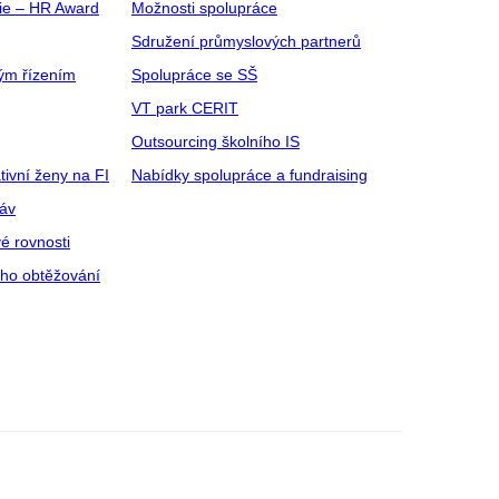
gie – HR Award
Možnosti spolupráce
Sdružení průmyslových partnerů
ým řízením
Spolupráce se SŠ
VT park CERIT
Outsourcing školního IS
tivní ženy na FI
Nabídky spolupráce a fundraising
ráv
é rovnosti
ího obtěžování