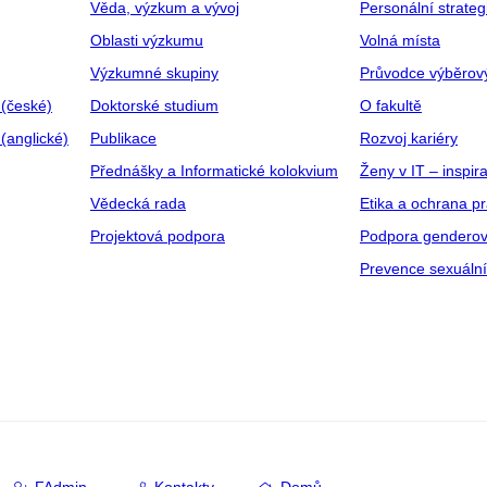
Věda, výzkum a vývoj
Personální strate
Oblasti výzkumu
Volná místa
Výzkumné skupiny
Průvodce výběrov
 (české)
Doktorské studium
O fakultě
(anglické)
Publikace
Rozvoj kariéry
Přednášky a Informatické kolokvium
Ženy v IT – inspira
Vědecká rada
Etika a ochrana p
Projektová podpora
Podpora genderov
Prevence sexuáln