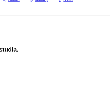
FAdmin
Kontakty
Domů
studia.