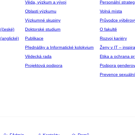
Věda, výzkum a vývoj
Personální strate
Oblasti výzkumu
Volná místa
Výzkumné skupiny
Průvodce výběrov
 (české)
Doktorské studium
O fakultě
(anglické)
Publikace
Rozvoj kariéry
Přednášky a Informatické kolokvium
Ženy v IT – inspira
Vědecká rada
Etika a ochrana p
Projektová podpora
Podpora genderov
Prevence sexuáln