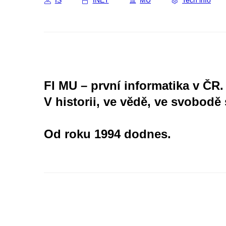
IS
INET
MU
Tech info
FI MU – první informatika v ČR.
V historii, ve vědě, ve svobodě 
Od roku 1994 dodnes.