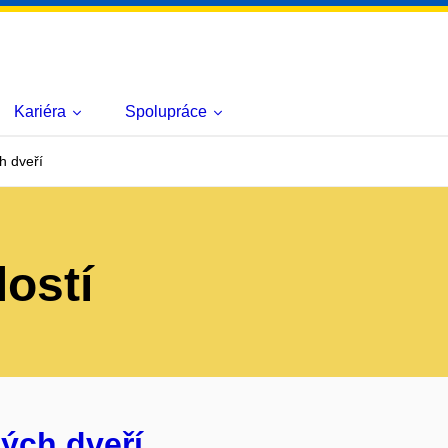
Kariéra
Spolupráce
h dveří
lostí
ých dveří