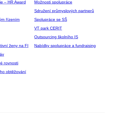
gie – HR Award
Možnosti spolupráce
Sdružení průmyslových partnerů
ým řízením
Spolupráce se SŠ
VT park CERIT
Outsourcing školního IS
tivní ženy na FI
Nabídky spolupráce a fundraising
ráv
é rovnosti
ího obtěžování