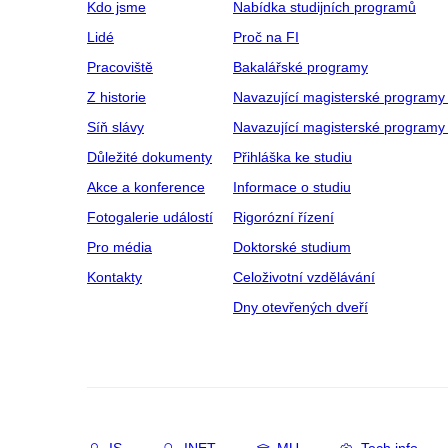
Kdo jsme
Nabídka studijních programů
Lidé
Proč na FI
Pracoviště
Bakalářské programy
Z historie
Navazující magisterské programy
Síň slávy
Navazující magisterské programy 
Důležité dokumenty
Přihláška ke studiu
Akce a konference
Informace o studiu
Fotogalerie událostí
Rigorózní řízení
Pro média
Doktorské studium
Kontakty
Celoživotní vzdělávání
Dny otevřených dveří