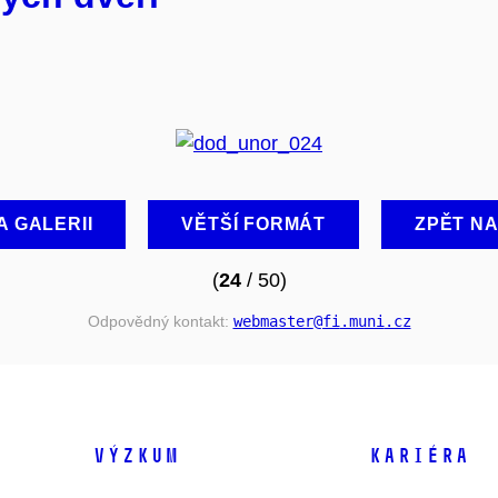
A GALERII
VĚTŠÍ FORMÁT
ZPĚT N
(
24
/ 50)
Odpovědný kontakt:
webmaster
@fi
.muni
.cz
VÝZKUM
KARIÉRA