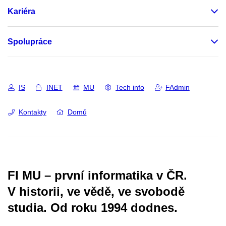
Kariéra
Spolupráce
IS
INET
MU
Tech info
FAdmin
Kontakty
Domů
FI MU – první informatika v ČR.
V historii, ve vědě, ve svobodě
studia.
Od roku 1994 dodnes.