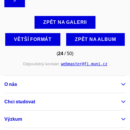
ZPĚT NA GALERII
VĚTŠÍ FORMÁT
ZPĚT NA ALBUM
(
24
/ 50)
Odpovědný kontakt:
webmaster
@fi
.muni
.cz
O nás
Chci studovat
Výzkum