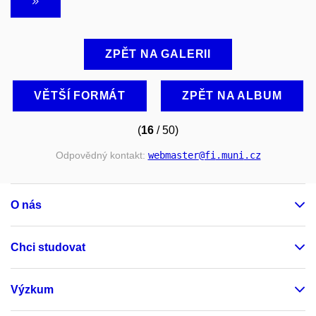
ZPĚT NA GALERII
VĚTŠÍ FORMÁT
ZPĚT NA ALBUM
(
16
/ 50)
Odpovědný kontakt:
webmaster
@fi
.muni
.cz
O nás
Chci studovat
Výzkum