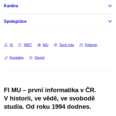
Kariéra
Spolupráce
IS
INET
MU
Tech info
FAdmin
Kontakty
Domů
FI MU – první informatika v ČR.
V historii, ve vědě, ve svobodě
studia.
Od roku 1994 dodnes.