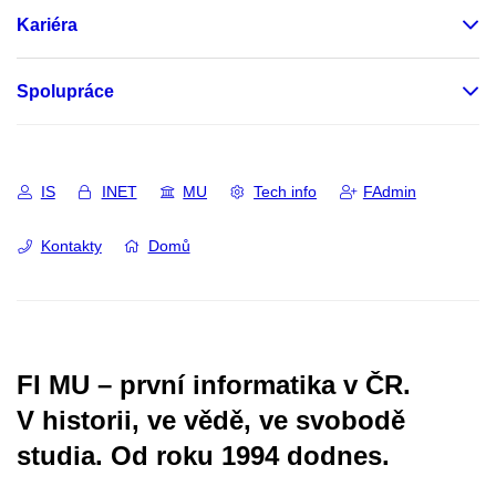
Kariéra
Spolupráce
IS
INET
MU
Tech info
FAdmin
Kontakty
Domů
FI MU – první informatika v ČR.
V historii, ve vědě, ve svobodě
studia.
Od roku 1994 dodnes.