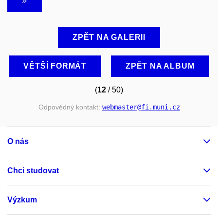
ZPĚT NA GALERII
VĚTŠÍ FORMÁT
ZPĚT NA ALBUM
(
12
/ 50)
Odpovědný kontakt:
webmaster
@fi
.muni
.cz
O nás
Chci studovat
Výzkum