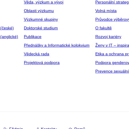
Věda, výzkum a vývoj
Personální strate
Oblasti výzkumu
Volná místa
Výzkumné skupiny
Průvodce výběrov
 (české)
Doktorské studium
O fakultě
(anglické)
Publikace
Rozvoj kariéry
Přednášky a Informatické kolokvium
Ženy v IT – inspira
Vědecká rada
Etika a ochrana p
Projektová podpora
Podpora genderov
Prevence sexuáln