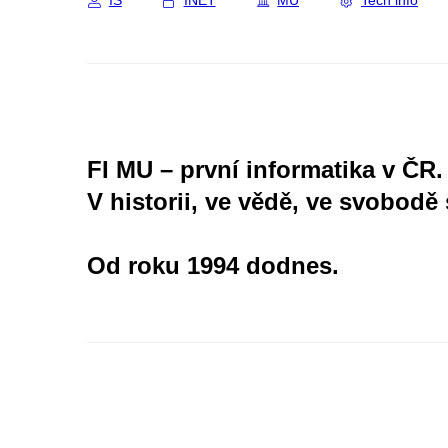
IS
INET
MU
Tech info
FI MU – první informatika v ČR.
V historii, ve vědě, ve svobodě 
Od roku 1994 dodnes.