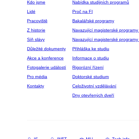
Kdo jsme
Nabídka studijních programů
Lidé
Proč na FI
Pracoviště
Bakalářské programy
Z historie
Navazující magisterské programy
Síň slávy
Navazující magisterské programy 
Důležité dokumenty
Přihláška ke studiu
Akce a konference
Informace o studiu
Fotogalerie událostí
Rigorózní řízení
Pro média
Doktorské studium
Kontakty
Celoživotní vzdělávání
Dny otevřených dveří