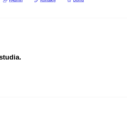
FAdmin
Kontakty
Domů
studia.