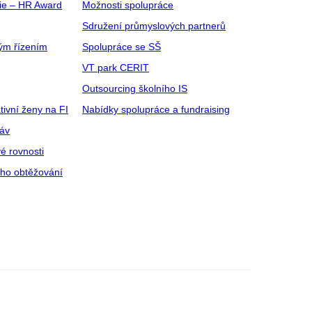
gie – HR Award
Možnosti spolupráce
Sdružení průmyslových partnerů
ým řízením
Spolupráce se SŠ
VT park CERIT
Outsourcing školního IS
tivní ženy na FI
Nabídky spolupráce a fundraising
ráv
é rovnosti
ího obtěžování