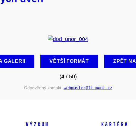
A GALERII
VĚTŠÍ FORMÁT
ZPĚT N
(
4
/ 50)
Odpovědný kontakt:
webmaster
@fi
.muni
.cz
VÝZKUM
KARIÉRA