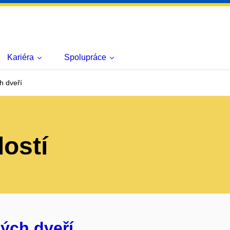
Kariéra
Spolupráce
h dveří
lostí
ých dveří