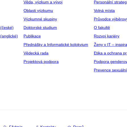
Věda, výzkum a vývoj
Personální strate
Oblasti výzkumu
Volná místa
Výzkumné skupiny
Průvodce výběrov
 (české)
Doktorské studium
O fakultě
(anglické)
Publikace
Rozvoj kariéry
Přednášky a Informatické kolokvium
Ženy v IT – inspira
Vědecká rada
Etika a ochrana p
Projektová podpora
Podpora genderov
Prevence sexuáln