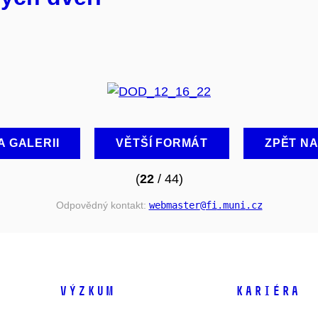
A GALERII
VĚTŠÍ FORMÁT
ZPĚT N
(
22
/ 44)
Odpovědný kontakt:
webmaster
@fi
.muni
.cz
VÝZKUM
KARIÉRA