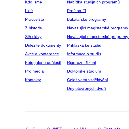
Kdo jsme
Nabídka studijních programů
Lidé
Proč na FI
Pracoviště
Bakalářské programy
Z historie
Navazující magisterské programy
Síň slávy
Navazující magisterské programy 
Důležité dokumenty
Přihláška ke studiu
Akce a konference
Informace o studiu
Fotogalerie událostí
Rigorózní řízení
Pro média
Doktorské studium
Kontakty
Celoživotní vzdělávání
Dny otevřených dveří