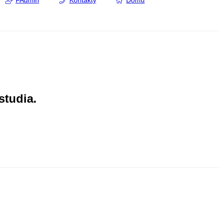
FAdmin
Kontakty
Domů
studia.