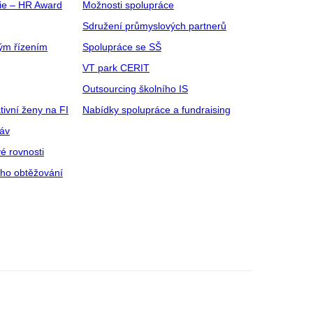
gie – HR Award
Možnosti spolupráce
Sdružení průmyslových partnerů
ým řízením
Spolupráce se SŠ
VT park CERIT
Outsourcing školního IS
tivní ženy na FI
Nabídky spolupráce a fundraising
ráv
é rovnosti
ího obtěžování