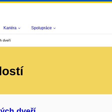
Kariéra
Spolupráce
h dveří
lostí
ých dveří