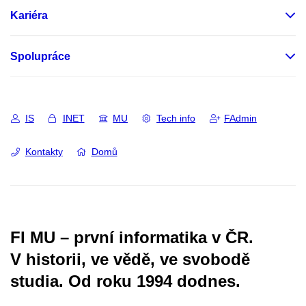
Kariéra
Spolupráce
IS
INET
MU
Tech info
FAdmin
Kontakty
Domů
FI MU – první informatika v ČR.
V historii, ve vědě, ve svobodě
studia.
Od roku 1994 dodnes.