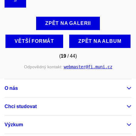
ZPĚT NA GALERII
VĚTŠÍ FORMÁT
ZPĚT NA ALBUM
(
19
/ 44)
Odpovědný kontakt:
webmaster
@fi
.muni
.cz
O nás
Chci studovat
Výzkum