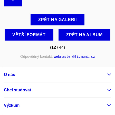
ZPĚT NA GALERII
VĚTŠÍ FORMÁT
ZPĚT NA ALBUM
(
12
/ 44)
Odpovědný kontakt:
webmaster
@fi
.muni
.cz
O nás
Chci studovat
Výzkum