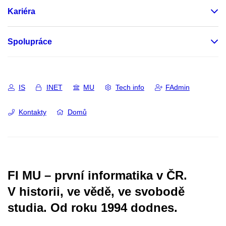
Kariéra
Spolupráce
IS
INET
MU
Tech info
FAdmin
Kontakty
Domů
FI MU – první informatika v ČR.
V historii, ve vědě, ve svobodě
studia.
Od roku 1994 dodnes.