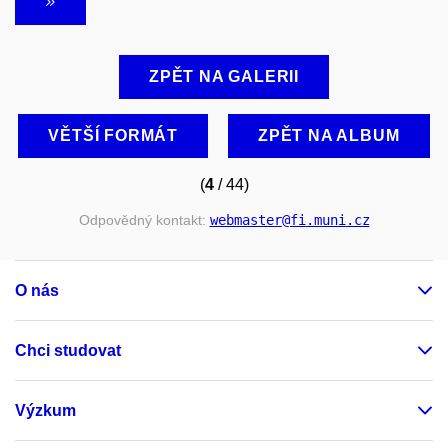
ZPĚT NA GALERII
VĚTŠÍ FORMÁT
ZPĚT NA ALBUM
(
4
/ 44)
Odpovědný kontakt:
webmaster
@fi
.muni
.cz
O nás
Chci studovat
Výzkum