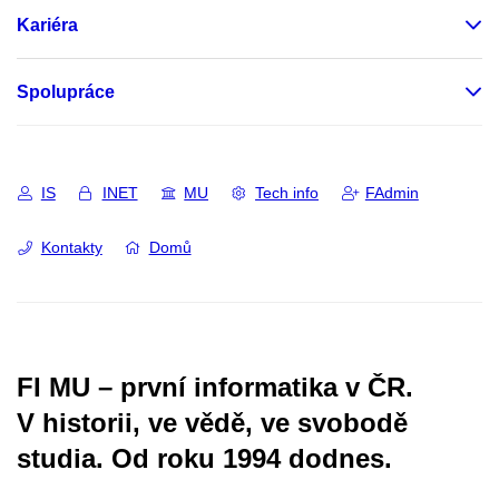
Kariéra
Spolupráce
IS
INET
MU
Tech info
FAdmin
Kontakty
Domů
FI MU – první informatika v ČR.
V historii, ve vědě, ve svobodě
studia.
Od roku 1994 dodnes.