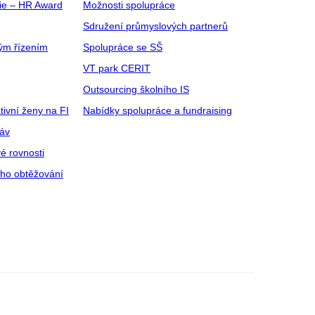
gie – HR Award
Možnosti spolupráce
Sdružení průmyslových partnerů
ým řízením
Spolupráce se SŠ
VT park CERIT
Outsourcing školního IS
tivní ženy na FI
Nabídky spolupráce a fundraising
ráv
é rovnosti
ího obtěžování