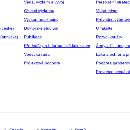
Věda, výzkum a vývoj
Personální strate
Oblasti výzkumu
Volná místa
Výzkumné skupiny
Průvodce výběrov
 (české)
Doktorské studium
O fakultě
(anglické)
Publikace
Rozvoj kariéry
Přednášky a Informatické kolokvium
Ženy v IT – inspira
Vědecká rada
Etika a ochrana p
Projektová podpora
Podpora genderov
Prevence sexuáln