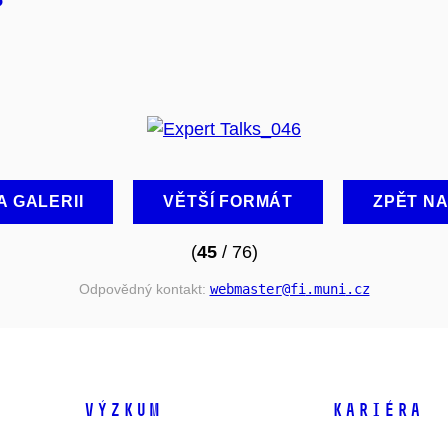
A GALERII
VĚTŠÍ FORMÁT
ZPĚT N
(
45
/ 76)
Odpovědný kontakt:
webmaster
@fi
.muni
.cz
VÝZKUM
KARIÉRA