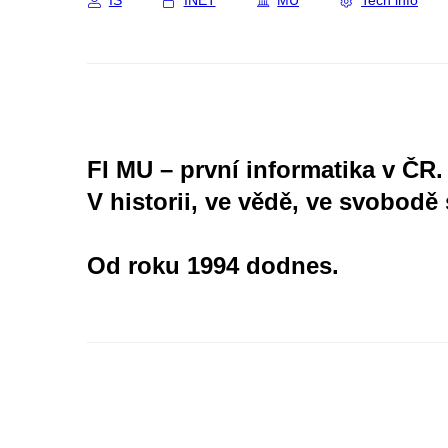
IS
INET
MU
Tech info
FI MU – první informatika v ČR.
V historii, ve vědě, ve svobodě 
Od roku 1994 dodnes.