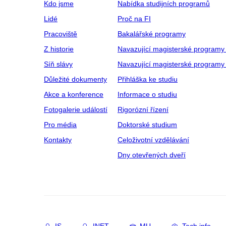
Kdo jsme
Nabídka studijních programů
Lidé
Proč na FI
Pracoviště
Bakalářské programy
Z historie
Navazující magisterské programy
Síň slávy
Navazující magisterské programy 
Důležité dokumenty
Přihláška ke studiu
Akce a konference
Informace o studiu
Fotogalerie událostí
Rigorózní řízení
Pro média
Doktorské studium
Kontakty
Celoživotní vzdělávání
Dny otevřených dveří