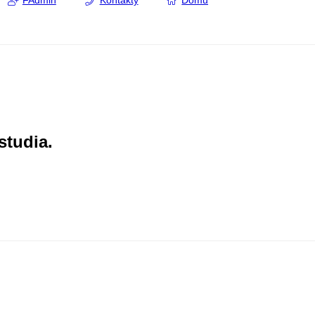
FAdmin
Kontakty
Domů
studia.