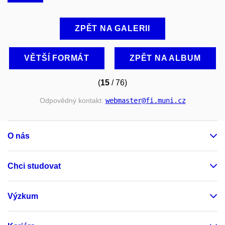
ZPĚT NA GALERII
VĚTŠÍ FORMÁT
ZPĚT NA ALBUM
(
15
/ 76)
Odpovědný kontakt:
webmaster
@fi
.muni
.cz
O nás
Chci studovat
Výzkum