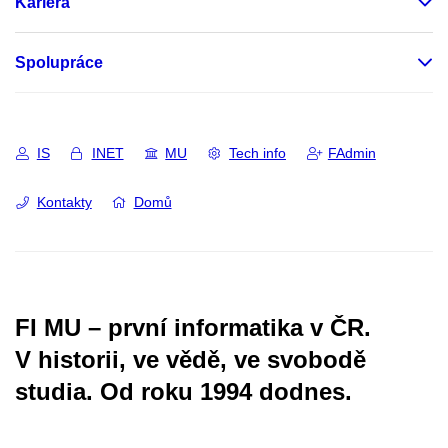
Kariéra
Spolupráce
IS
INET
MU
Tech info
FAdmin
Kontakty
Domů
FI MU – první informatika v ČR.
V historii, ve vědě, ve svobodě
studia.
Od roku 1994 dodnes.