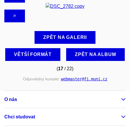
ZPĚT NA GALERII
VĚTŠÍ FORMÁT
ZPĚT NA ALBUM
(
17
/ 22)
Odpovědný kontakt:
webmaster
@fi
.muni
.cz
O nás
Chci studovat