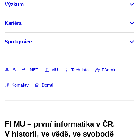
Výzkum
Kariéra
Spolupráce
IS
INET
MU
Tech info
FAdmin
Kontakty
Domů
FI MU – první informatika v ČR.
V historii, ve vědě, ve svobodě