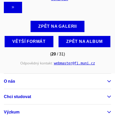
ZPĚT NA GALERII
VĚTŠÍ FORMÁT
ZPĚT NA ALBUM
(
20
/ 31)
Odpovědný kontakt:
webmaster
@fi
.muni
.cz
O nás
Chci studovat
Výzkum