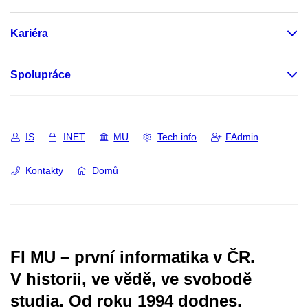
Kariéra
Spolupráce
IS
INET
MU
Tech info
FAdmin
Kontakty
Domů
FI MU – první informatika v ČR.
V historii, ve vědě, ve svobodě
studia.
Od roku 1994 dodnes.