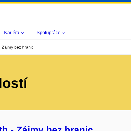
Kariéra
Spolupráce
 Zájmy bez hranic
lostí
h - Zájmy bez hranic