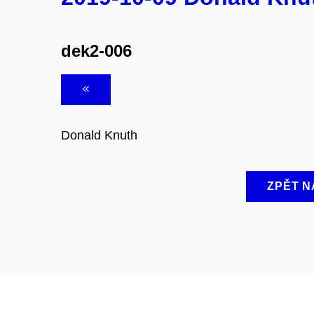
dek2-006
Donald Knuth
ZPĚT N