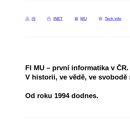
IS
INET
MU
Tech info
FI MU – první informatika v ČR.
V historii, ve vědě, ve svobodě 
Od roku 1994 dodnes.