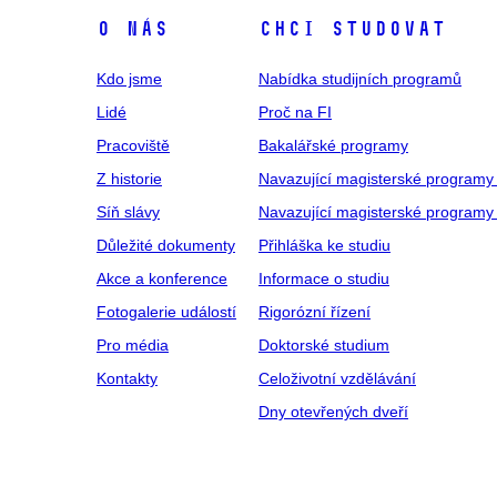
O NÁS
CHCI STUDOVAT
Kdo jsme
Nabídka studijních programů
Lidé
Proč na FI
Pracoviště
Bakalářské programy
Z historie
Navazující magisterské programy
Síň slávy
Navazující magisterské programy 
Důležité dokumenty
Přihláška ke studiu
Akce a konference
Informace o studiu
Fotogalerie událostí
Rigorózní řízení
Pro média
Doktorské studium
Kontakty
Celoživotní vzdělávání
Dny otevřených dveří