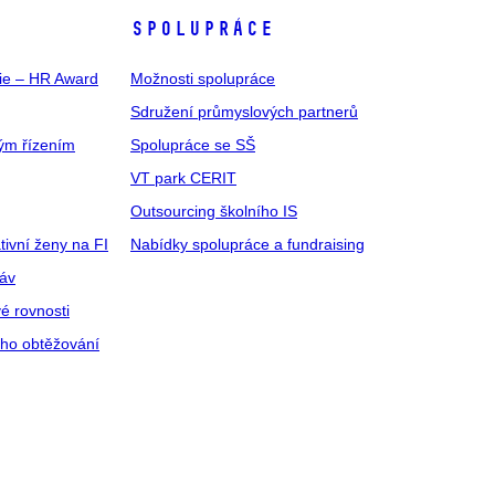
SPOLUPRÁCE
gie – HR Award
Možnosti spolupráce
Sdružení průmyslových partnerů
ým řízením
Spolupráce se SŠ
VT park CERIT
Outsourcing školního IS
tivní ženy na FI
Nabídky spolupráce a fundraising
ráv
é rovnosti
ího obtěžování