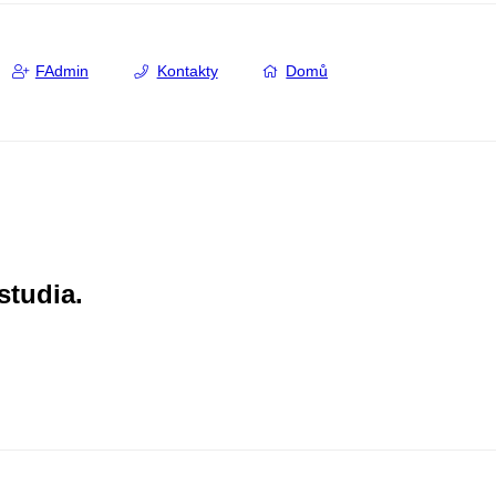
FAdmin
Kontakty
Domů
studia.