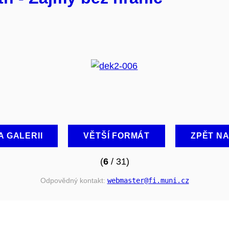
A GALERII
VĚTŠÍ FORMÁT
ZPĚT N
(
6
/ 31)
Odpovědný kontakt:
webmaster
@fi
.muni
.cz