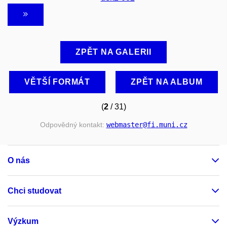
ZPĚT NA GALERII
VĚTŠÍ FORMÁT
ZPĚT NA ALBUM
(
2
/ 31)
Odpovědný kontakt:
webmaster
@fi
.muni
.cz
O nás
Chci studovat
Výzkum