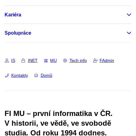
Kariéra
Spolupráce
IS
INET
MU
Tech info
FAdmin
Kontakty
Domů
FI MU – první informatika v ČR.
V historii, ve vědě, ve svobodě
studia.
Od roku 1994 dodnes.