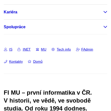
Kariéra
Spolupráce
IS
INET
MU
Tech info
FAdmin
Kontakty
Domů
FI MU – první informatika v ČR.
V historii, ve vědě, ve svobodě
studia.
Od roku 1994 dodnes.