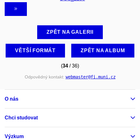
ZPĚT NA GALERII
VĚTŠÍ FORMÁT
ZPĚT NA ALBUM
(
34
/ 36)
Odpovědný kontakt:
webmaster
@fi
.muni
.cz
O nás
Chci studovat
Výzkum