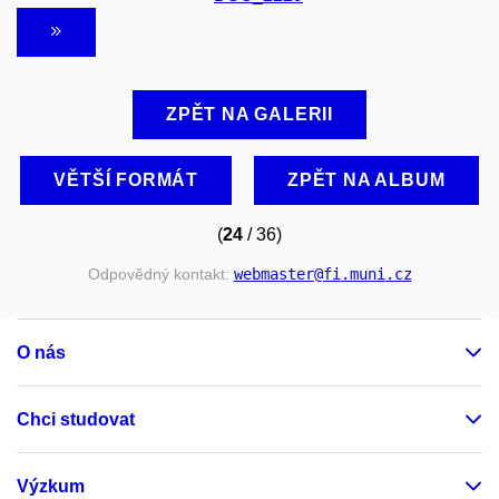
ZPĚT NA GALERII
VĚTŠÍ FORMÁT
ZPĚT NA ALBUM
(
24
/ 36)
Odpovědný kontakt:
webmaster
@fi
.muni
.cz
O nás
Chci studovat
Výzkum