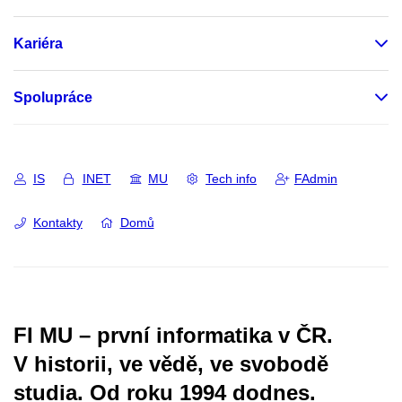
Kariéra
Spolupráce
IS
INET
MU
Tech info
FAdmin
Kontakty
Domů
FI MU – první informatika v ČR.
V historii, ve vědě, ve svobodě
studia.
Od roku 1994 dodnes.