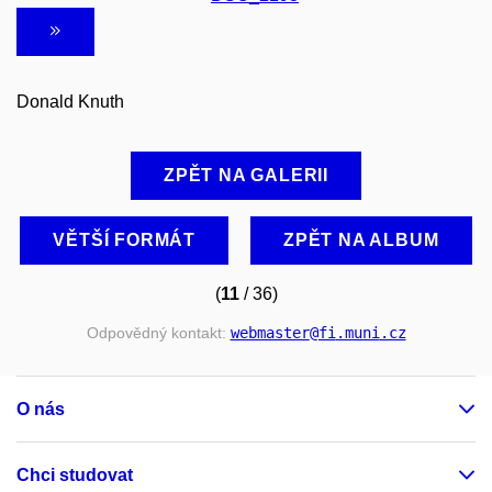
Donald Knuth
ZPĚT NA GALERII
VĚTŠÍ FORMÁT
ZPĚT NA ALBUM
(
11
/ 36)
Odpovědný kontakt:
webmaster
@fi
.muni
.cz
O nás
Chci studovat