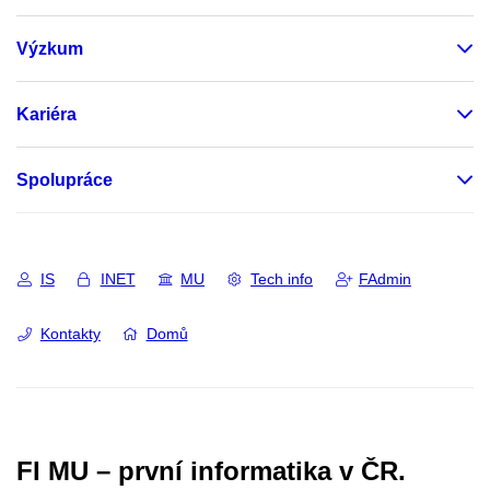
Výzkum
Kariéra
Spolupráce
IS
INET
MU
Tech info
FAdmin
Kontakty
Domů
FI MU – první informatika v ČR.