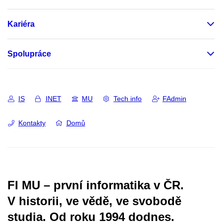
Kariéra
Spolupráce
IS
INET
MU
Tech info
FAdmin
Kontakty
Domů
FI MU – první informatika v ČR.
V historii, ve vědě, ve svobodě
studia.
Od roku 1994 dodnes.