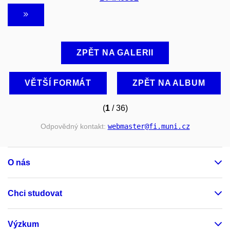
ZPĚT NA GALERII
VĚTŠÍ FORMÁT
ZPĚT NA ALBUM
(
1
/ 36)
Odpovědný kontakt:
webmaster
@fi
.muni
.cz
O nás
Chci studovat
Výzkum