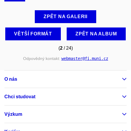
ZPĚT NA GALERII
VĚTŠÍ FORMÁT
ZPĚT NA ALBUM
(
2
/ 24)
Odpovědný kontakt:
webmaster
@fi
.muni
.cz
O nás
Chci studovat
Výzkum