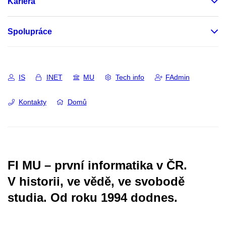
Kariéra
Spolupráce
IS
INET
MU
Tech info
FAdmin
Kontakty
Domů
FI MU – první informatika v ČR.
V historii, ve vědě, ve svobodě
studia.
Od roku 1994 dodnes.