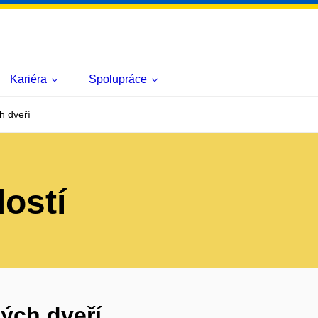
Kariéra
Spolupráce
h dveří
lostí
ých dveří