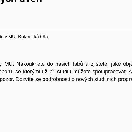
atiky MU, Botanická 68a
ky MU. Nakoukněte do našich labů a zjistěte, jaké o
 oboru, se kterými už při studiu můžete spolupracovat. 
át pozor. Dozvíte se podrobnosti o nových studijních progr