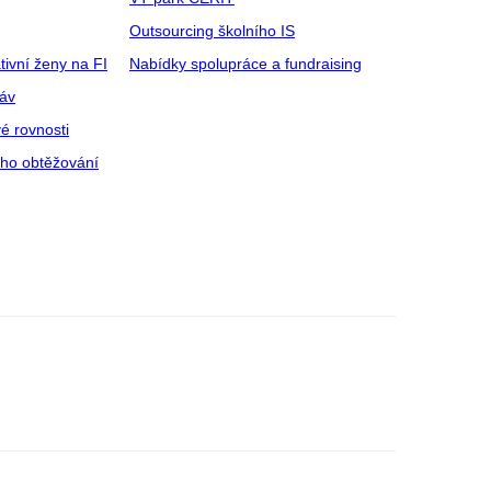
Outsourcing školního IS
tivní ženy na FI
Nabídky spolupráce a fundraising
ráv
é rovnosti
ího obtěžování