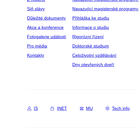
Síň slávy
Navazující magisterské programy 
Důležité dokumenty
Přihláška ke studiu
Akce a konference
Informace o studiu
Fotogalerie událostí
Rigorózní řízení
Pro média
Doktorské studium
Kontakty
Celoživotní vzdělávání
Dny otevřených dveří
IS
INET
MU
Tech info