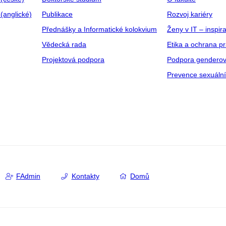
(anglické)
Publikace
Rozvoj kariéry
Přednášky a Informatické kolokvium
Ženy v IT – inspira
Vědecká rada
Etika a ochrana p
Projektová podpora
Podpora genderov
Prevence sexuáln
FAdmin
Kontakty
Domů