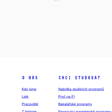
O NÁS
CHCI STUDOVAT
Kdo jsme
Nabídka studijních programů
Lidé
Proč na FI
Pracoviště
Bakalářské programy
Z historie
Navazující magisterské programy