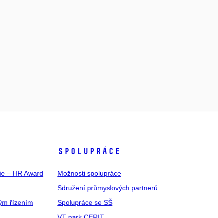
SPOLUPRÁCE
gie – HR Award
Možnosti spolupráce
Sdružení průmyslových partnerů
ým řízením
Spolupráce se SŠ
VT park CERIT