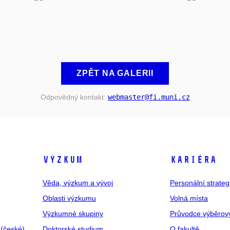
ZPĚT NA GALERII
Odpovědný kontakt:
webmaster
@fi
.muni
.cz
VÝZKUM
KARIÉRA
Věda, výzkum a vývoj
Personální strate
Oblasti výzkumu
Volná místa
Výzkumné skupiny
Průvodce výběrov
 (české)
Doktorské studium
O fakultě