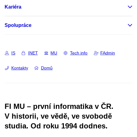
Kariéra
Spolupráce
IS
INET
MU
Tech info
FAdmin
Kontakty
Domů
FI MU – první informatika v ČR.
V historii, ve vědě, ve svobodě
studia.
Od roku 1994 dodnes.