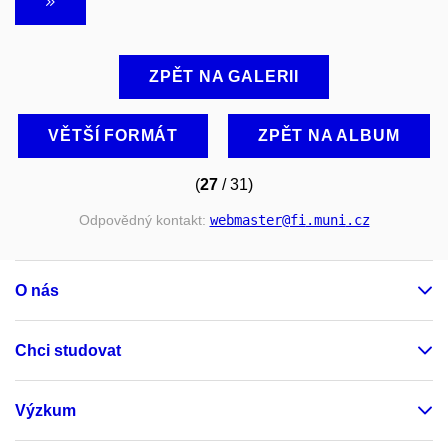
ZPĚT NA GALERII
VĚTŠÍ FORMÁT
ZPĚT NA ALBUM
(
27
/ 31)
Odpovědný kontakt:
webmaster
@fi
.muni
.cz
O nás
Chci studovat
Výzkum