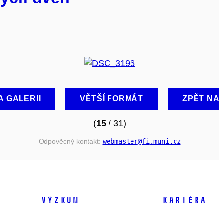
A GALERII
VĚTŠÍ FORMÁT
ZPĚT N
(
15
/ 31)
Odpovědný kontakt:
webmaster
@fi
.muni
.cz
VÝZKUM
KARIÉRA