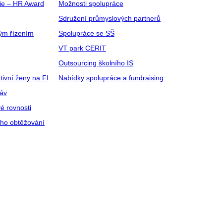
gie – HR Award
Možnosti spolupráce
Sdružení průmyslových partnerů
ým řízením
Spolupráce se SŠ
VT park CERIT
Outsourcing školního IS
tivní ženy na FI
Nabídky spolupráce a fundraising
ráv
é rovnosti
ího obtěžování