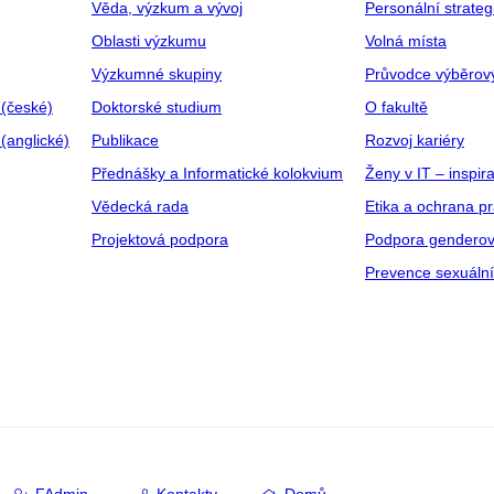
Věda, výzkum a vývoj
Personální strate
Oblasti výzkumu
Volná místa
Výzkumné skupiny
Průvodce výběrov
 (české)
Doktorské studium
O fakultě
(anglické)
Publikace
Rozvoj kariéry
Přednášky a Informatické kolokvium
Ženy v IT – inspira
Vědecká rada
Etika a ochrana p
Projektová podpora
Podpora genderov
Prevence sexuáln