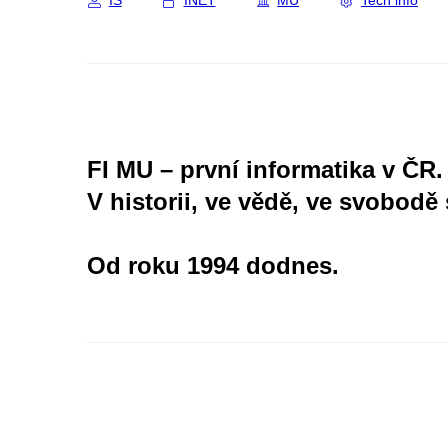
IS
INET
MU
Tech info
FI MU – první informatika v ČR.
V historii, ve vědě, ve svobodě 
Od roku 1994 dodnes.