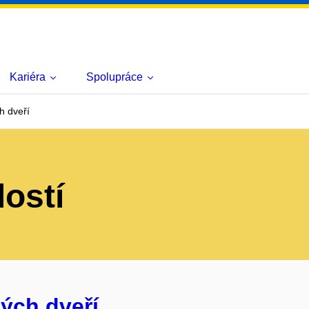
Kariéra
Spolupráce
h dveří
lostí
ých dveří