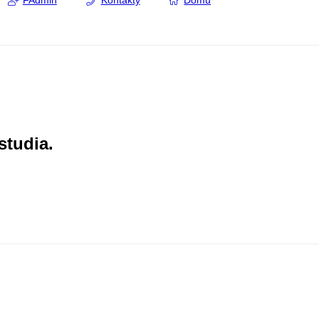
FAdmin
Kontakty
Domů
studia.