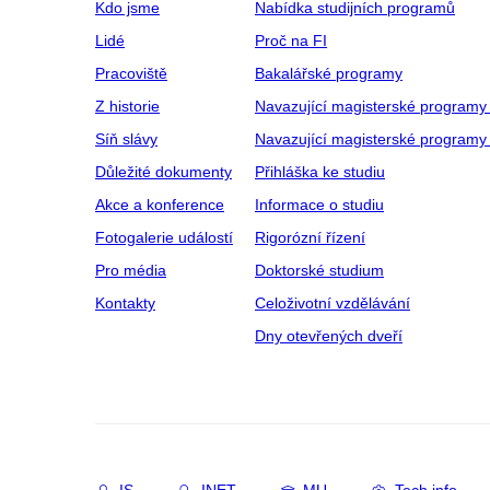
Kdo jsme
Nabídka studijních programů
Lidé
Proč na FI
Pracoviště
Bakalářské programy
Z historie
Navazující magisterské programy
Síň slávy
Navazující magisterské programy 
Důležité dokumenty
Přihláška ke studiu
Akce a konference
Informace o studiu
Fotogalerie událostí
Rigorózní řízení
Pro média
Doktorské studium
Kontakty
Celoživotní vzdělávání
Dny otevřených dveří