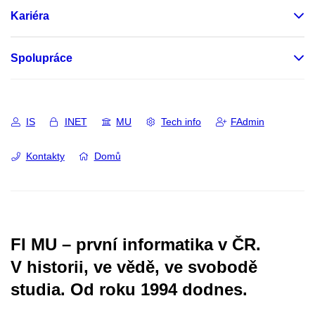
Kariéra
Spolupráce
IS
INET
MU
Tech info
FAdmin
Kontakty
Domů
FI MU – první informatika v ČR.
V historii, ve vědě, ve svobodě
studia.
Od roku 1994 dodnes.