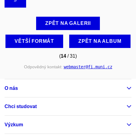
ZPĚT NA GALERII
VĚTŠÍ FORMÁT
ZPĚT NA ALBUM
(
14
/ 31)
Odpovědný kontakt:
webmaster
@fi
.muni
.cz
O nás
Chci studovat
Výzkum