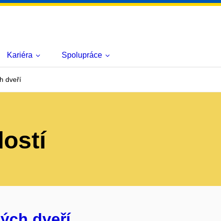
Kariéra
Spolupráce
h dveří
lostí
ých dveří