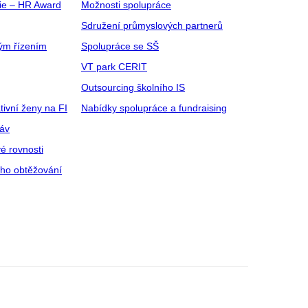
gie – HR Award
Možnosti spolupráce
Sdružení průmyslových partnerů
ým řízením
Spolupráce se SŠ
VT park CERIT
Outsourcing školního IS
tivní ženy na FI
Nabídky spolupráce a fundraising
ráv
é rovnosti
ího obtěžování