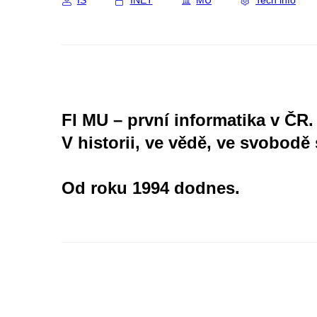
IS
INET
MU
Tech info
FI MU – první informatika v ČR.
V historii, ve vědě, ve svobodě 
Od roku 1994 dodnes.