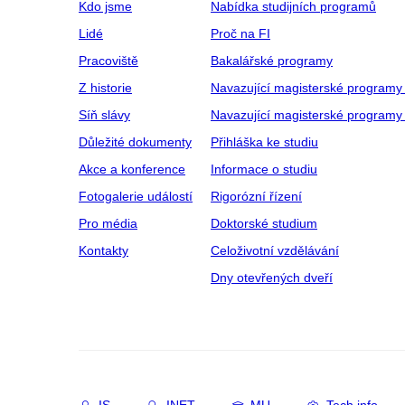
Kdo jsme
Nabídka studijních programů
Lidé
Proč na FI
Pracoviště
Bakalářské programy
Z historie
Navazující magisterské programy
Síň slávy
Navazující magisterské programy 
Důležité dokumenty
Přihláška ke studiu
Akce a konference
Informace o studiu
Fotogalerie událostí
Rigorózní řízení
Pro média
Doktorské studium
Kontakty
Celoživotní vzdělávání
Dny otevřených dveří