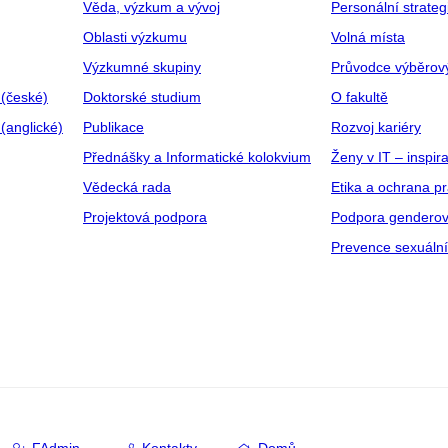
Věda, výzkum a vývoj
Personální strate
Oblasti výzkumu
Volná místa
Výzkumné skupiny
Průvodce výběrov
 (české)
Doktorské studium
O fakultě
(anglické)
Publikace
Rozvoj kariéry
Přednášky a Informatické kolokvium
Ženy v IT – inspira
Vědecká rada
Etika a ochrana p
Projektová podpora
Podpora genderov
Prevence sexuáln