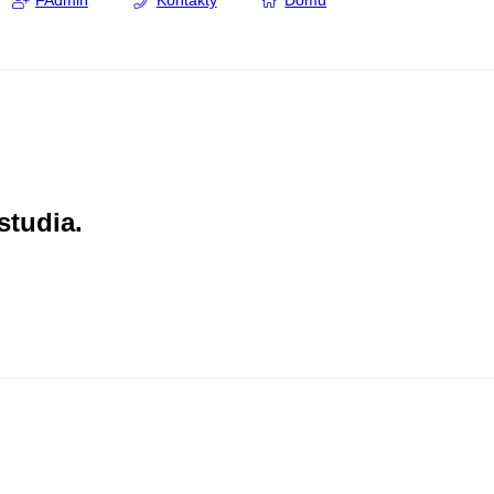
FAdmin
Kontakty
Domů
studia.