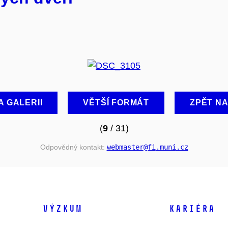
A GALERII
VĚTŠÍ FORMÁT
ZPĚT N
(
9
/ 31)
Odpovědný kontakt:
webmaster
@fi
.muni
.cz
VÝZKUM
KARIÉRA