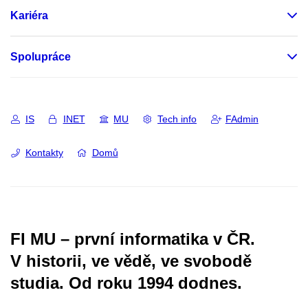
Kariéra
Spolupráce
IS
INET
MU
Tech info
FAdmin
Kontakty
Domů
FI MU – první informatika v ČR.
V historii, ve vědě, ve svobodě
studia.
Od roku 1994 dodnes.