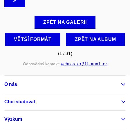
ZPĚT NA GALERII
VĚTŠÍ FORMÁT
ZPĚT NA ALBUM
(
1
/ 31)
Odpovědný kontakt:
webmaster
@fi
.muni
.cz
O nás
Chci studovat
Výzkum