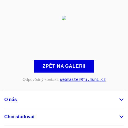
ZPĚT NA GALERII
Odpovědný kontakt:
webmaster
@fi
.muni
.cz
O nás
Chci studovat