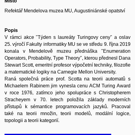
Místo
Refektář Mendelova muzea MU, Augustiniánské opatství
Popis
V rámci akce "Týden s laureáty Turingovy ceny" a oslav
25. výročí Fakulty informatiky MU se ve středu 9. října 2019
konala v Mendelově muzeu přednáška "Enumeration
Operators, Probability, Type Theory", kterou přednesl Dana
Stewart Scott, emeritní profesor výpočetní techniky, filozofie
a matematické logiky na Carnegie Mellon University.
Raná společná práce prof. Scotta na teorii automatů s
Michaelem Rabinem jim vynesla cenu ACM Turing Award
v roce 1976, zatímco jeho spolupráce s Christopherem
Stracheyem v 70. letech položila základy moderních
přístupů k sémantice programovacích jazyků. Pracoval
také na teorii množin, teorii modelů, modální logice,
topologii a teorii kategorií.