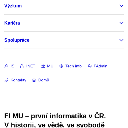
Výzkum
Kariéra
Spolupráce
IS
INET
MU
Tech info
FAdmin
Kontakty
Domů
FI MU – první informatika v ČR.
V historii, ve vědě, ve svobodě