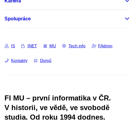
Kariéra
Spolupráce
IS
INET
MU
Tech info
FAdmin
Kontakty
Domů
FI MU – první informatika v ČR.
V historii, ve vědě, ve svobodě
studia.
Od roku 1994 dodnes.