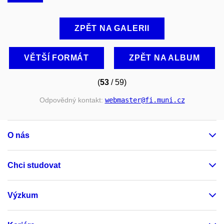
ZPĚT NA GALERII
VĚTŠÍ FORMÁT
ZPĚT NA ALBUM
(
53
/ 59)
Odpovědný kontakt:
webmaster
@fi
.muni
.cz
O nás
Chci studovat
Výzkum