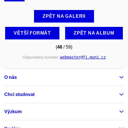
ZPĚT NA GALERII
VĚTŠÍ FORMÁT
ZPĚT NA ALBUM
(
46
/ 59)
Odpovědný kontakt:
webmaster
@fi
.muni
.cz
O nás
Chci studovat
Výzkum