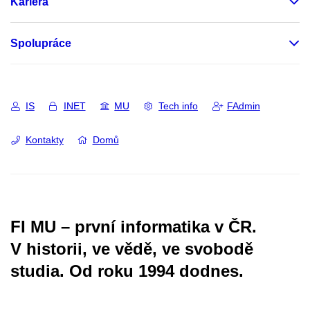
Kariéra
Spolupráce
IS
INET
MU
Tech info
FAdmin
Kontakty
Domů
FI MU – první informatika v ČR.
V historii, ve vědě, ve svobodě
studia.
Od roku 1994 dodnes.