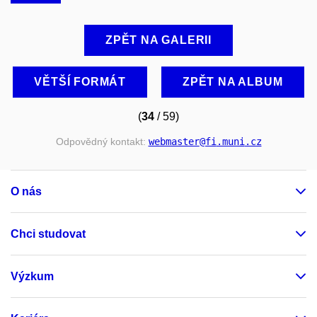
ZPĚT NA GALERII
VĚTŠÍ FORMÁT
ZPĚT NA ALBUM
(
34
/ 59)
Odpovědný kontakt:
webmaster
@fi
.muni
.cz
O nás
Chci studovat
Výzkum