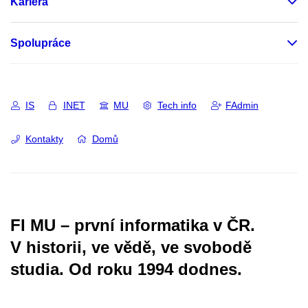
Kariéra
Spolupráce
IS
INET
MU
Tech info
FAdmin
Kontakty
Domů
FI MU – první informatika v ČR.
V historii, ve vědě, ve svobodě
studia.
Od roku 1994 dodnes.