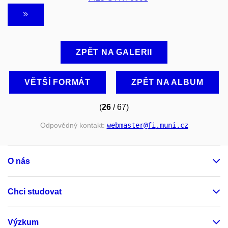
ZPĚT NA GALERII
VĚTŠÍ FORMÁT
ZPĚT NA ALBUM
(
26
/ 67)
Odpovědný kontakt:
webmaster
@fi
.muni
.cz
O nás
Chci studovat
Výzkum