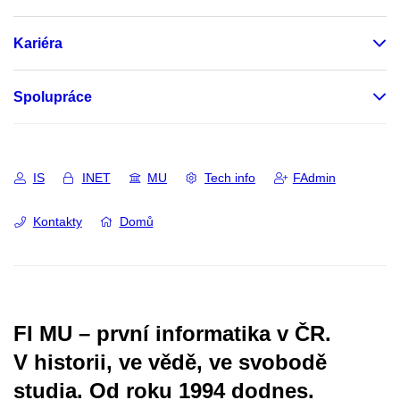
Kariéra
Spolupráce
IS
INET
MU
Tech info
FAdmin
Kontakty
Domů
FI MU – první informatika v ČR.
V historii, ve vědě, ve svobodě
studia.
Od roku 1994 dodnes.