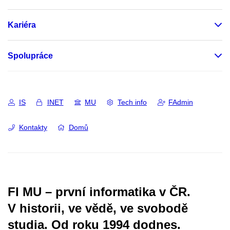
Kariéra
Spolupráce
IS
INET
MU
Tech info
FAdmin
Kontakty
Domů
FI MU – první informatika v ČR.
V historii, ve vědě, ve svobodě
studia.
Od roku 1994 dodnes.