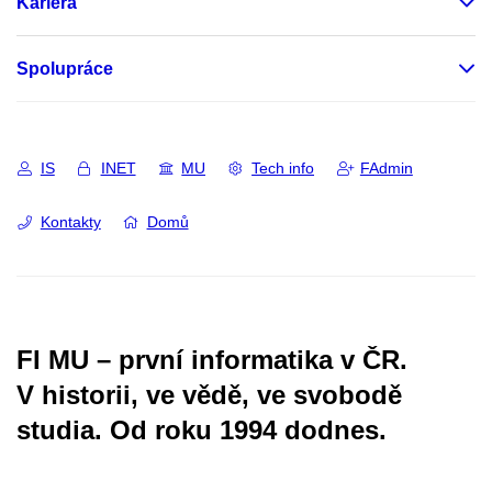
Kariéra
Spolupráce
IS
INET
MU
Tech info
FAdmin
Kontakty
Domů
FI MU – první informatika v ČR.
V historii, ve vědě, ve svobodě
studia.
Od roku 1994 dodnes.