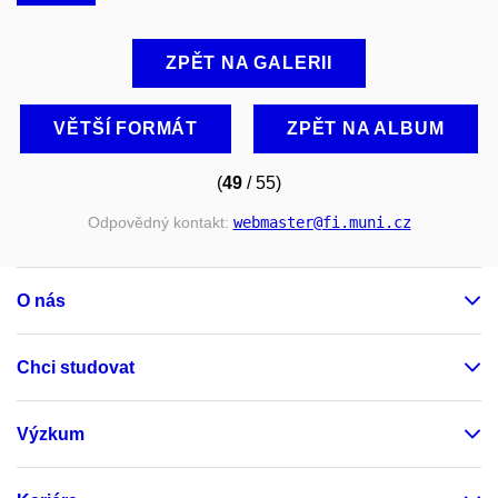
ZPĚT NA GALERII
VĚTŠÍ FORMÁT
ZPĚT NA ALBUM
(
49
/ 55)
Odpovědný kontakt:
webmaster
@fi
.muni
.cz
O nás
Chci studovat
Výzkum