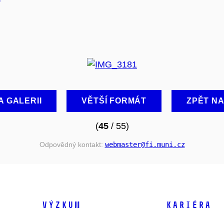
A GALERII
VĚTŠÍ FORMÁT
ZPĚT N
(
45
/ 55)
Odpovědný kontakt:
webmaster
@fi
.muni
.cz
VÝZKUM
KARIÉRA