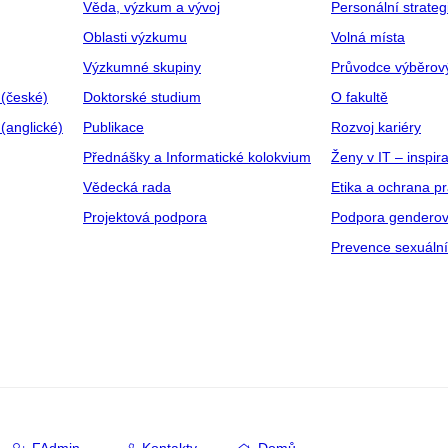
Věda, výzkum a vývoj
Personální strate
Oblasti výzkumu
Volná místa
Výzkumné skupiny
Průvodce výběrov
 (české)
Doktorské studium
O fakultě
(anglické)
Publikace
Rozvoj kariéry
Přednášky a Informatické kolokvium
Ženy v IT – inspira
Vědecká rada
Etika a ochrana p
Projektová podpora
Podpora genderov
Prevence sexuáln