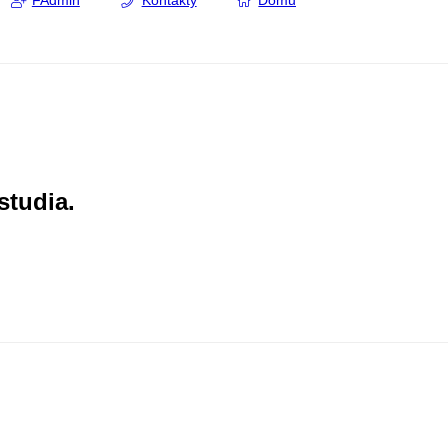
FAdmin
Kontakty
Domů
studia.