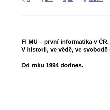
IS
INET
MU
Tech info
FI MU – první informatika v ČR.
V historii, ve vědě, ve svobodě 
Od roku 1994 dodnes.