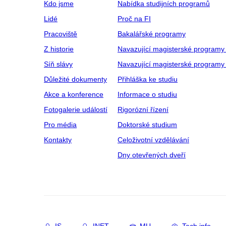
Kdo jsme
Nabídka studijních programů
Lidé
Proč na FI
Pracoviště
Bakalářské programy
Z historie
Navazující magisterské programy
Síň slávy
Navazující magisterské programy 
Důležité dokumenty
Přihláška ke studiu
Akce a konference
Informace o studiu
Fotogalerie událostí
Rigorózní řízení
Pro média
Doktorské studium
Kontakty
Celoživotní vzdělávání
Dny otevřených dveří