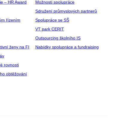
gie – HR Award
Možnosti spolupráce
Sdružení průmyslových partnerů
ým řízením
Spolupráce se SŠ
VT park CERIT
Outsourcing školního IS
tivní ženy na FI
Nabídky spolupráce a fundraising
ráv
é rovnosti
ího obtěžování