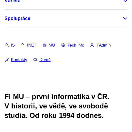
Kariéra
Spolupráce
IS
INET
MU
Tech info
FAdmin
Kontakty
Domů
FI MU – první informatika v ČR.
V historii, ve vědě, ve svobodě
studia.
Od roku 1994 dodnes.