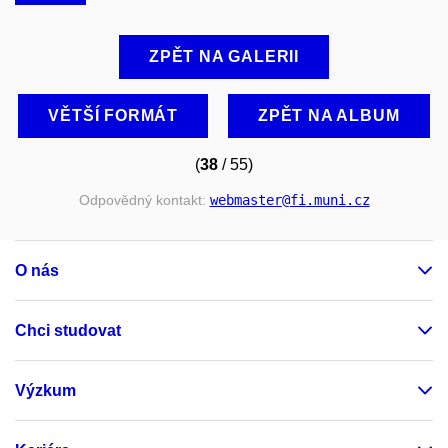
ZPĚT NA GALERII
VĚTŠÍ FORMÁT
ZPĚT NA ALBUM
(
38
/ 55)
Odpovědný kontakt:
webmaster
@fi
.muni
.cz
O nás
Chci studovat
Výzkum