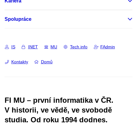
Kariéra
Spolupráce
IS
INET
MU
Tech info
FAdmin
Kontakty
Domů
FI MU – první informatika v ČR.
V historii, ve vědě, ve svobodě
studia.
Od roku 1994 dodnes.