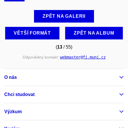
ZPĚT NA GALERII
VĚTŠÍ FORMÁT
ZPĚT NA ALBUM
(
13
/ 55)
Odpovědný kontakt:
webmaster
@fi
.muni
.cz
O nás
Chci studovat
Výzkum