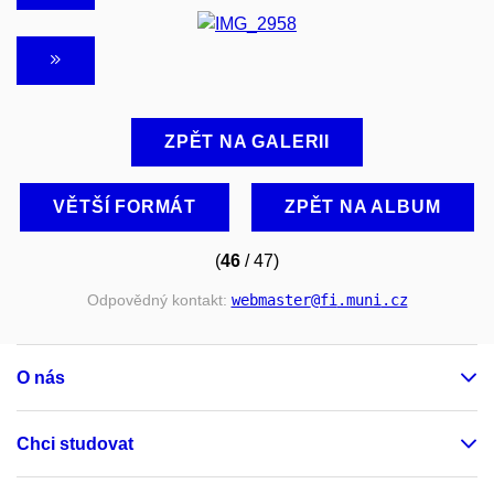
ZPĚT NA GALERII
VĚTŠÍ FORMÁT
ZPĚT NA ALBUM
(
46
/ 47)
Odpovědný kontakt:
webmaster
@fi
.muni
.cz
O nás
Chci studovat