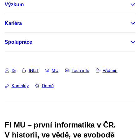
Výzkum
Kariéra
Spolupráce
IS
INET
MU
Tech info
FAdmin
Kontakty
Domů
FI MU – první informatika v ČR.
V historii, ve vědě, ve svobodě