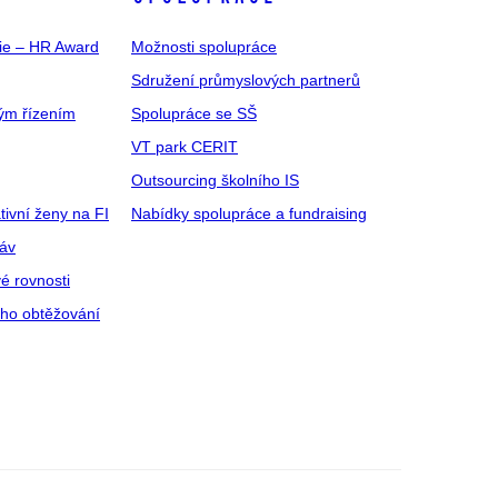
gie – HR Award
Možnosti spolupráce
Sdružení průmyslových partnerů
ým řízením
Spolupráce se SŠ
VT park CERIT
Outsourcing školního IS
tivní ženy na FI
Nabídky spolupráce a fundraising
ráv
é rovnosti
ího obtěžování