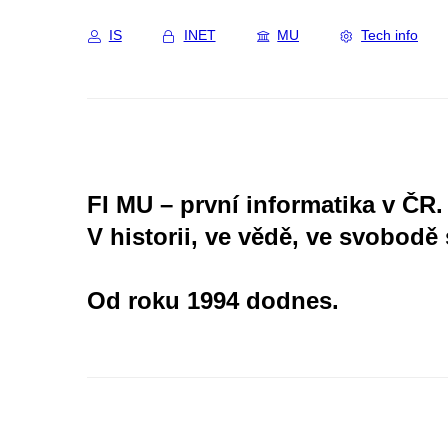
IS
INET
MU
Tech info
FI MU – první informatika v ČR.
V historii, ve vědě, ve svobodě 
Od roku 1994 dodnes.