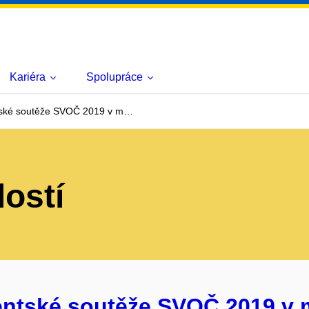
Kariéra
Spolupráce
ntské soutěže SVOČ 2019 v m…
lostí
entské soutěže SVOČ 2019 v 