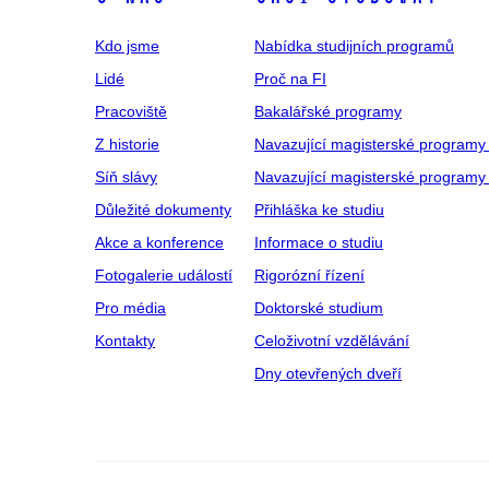
Kdo jsme
Nabídka studijních programů
Lidé
Proč na FI
Pracoviště
Bakalářské programy
Z historie
Navazující magisterské programy
Síň slávy
Navazující magisterské programy 
Důležité dokumenty
Přihláška ke studiu
Akce a konference
Informace o studiu
Fotogalerie událostí
Rigorózní řízení
Pro média
Doktorské studium
Kontakty
Celoživotní vzdělávání
Dny otevřených dveří