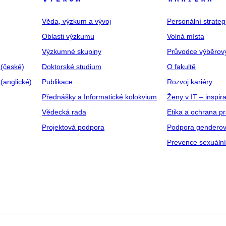
Věda, výzkum a vývoj
Personální strate
Oblasti výzkumu
Volná místa
Výzkumné skupiny
Průvodce výběrov
 (české)
Doktorské studium
O fakultě
(anglické)
Publikace
Rozvoj kariéry
Přednášky a Informatické kolokvium
Ženy v IT – inspira
Vědecká rada
Etika a ochrana p
Projektová podpora
Podpora genderov
Prevence sexuáln