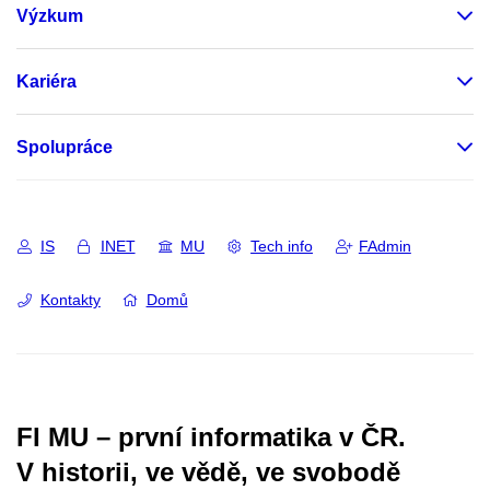
Výzkum
Kariéra
Spolupráce
IS
INET
MU
Tech info
FAdmin
Kontakty
Domů
FI MU – první informatika v ČR.
V historii, ve vědě, ve svobodě