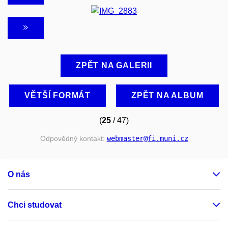
ZPĚT NA GALERII
VĚTŠÍ FORMÁT
ZPĚT NA ALBUM
(
25
/ 47)
Odpovědný kontakt:
webmaster
@fi
.muni
.cz
O nás
Chci studovat