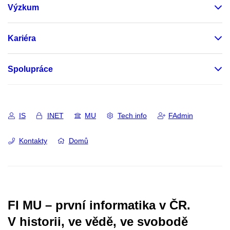
Výzkum
Kariéra
Spolupráce
IS
INET
MU
Tech info
FAdmin
Kontakty
Domů
FI MU – první informatika v ČR.
V historii, ve vědě, ve svobodě