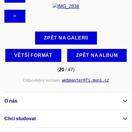
ZPĚT NA GALERII
VĚTŠÍ FORMÁT
ZPĚT NA ALBUM
(
20
/ 47)
Odpovědný kontakt:
webmaster
@fi
.muni
.cz
O nás
Chci studovat