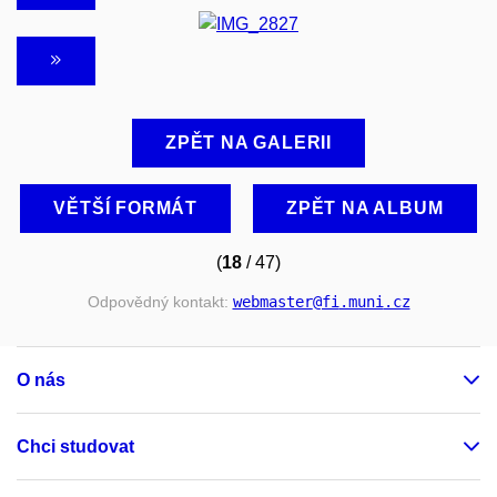
ZPĚT NA GALERII
VĚTŠÍ FORMÁT
ZPĚT NA ALBUM
(
18
/ 47)
Odpovědný kontakt:
webmaster
@fi
.muni
.cz
O nás
Chci studovat