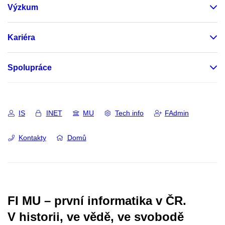
Výzkum
Kariéra
Spolupráce
IS
INET
MU
Tech info
FAdmin
Kontakty
Domů
FI MU – první informatika v ČR.
V historii, ve vědě, ve svobodě