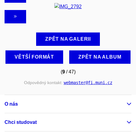
ZPĚT NA GALERII
VĚTŠÍ FORMÁT
ZPĚT NA ALBUM
(
9
/ 47)
Odpovědný kontakt:
webmaster
@fi
.muni
.cz
O nás
Chci studovat