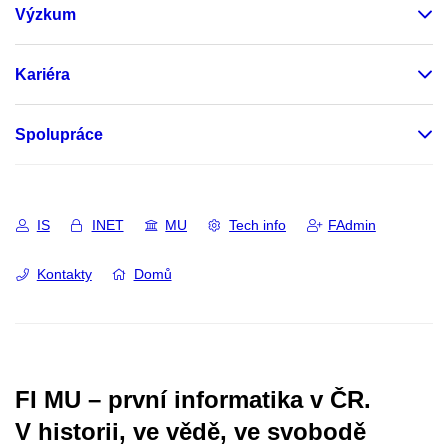
Výzkum
Kariéra
Spolupráce
IS
INET
MU
Tech info
FAdmin
Kontakty
Domů
FI MU – první informatika v ČR.
V historii, ve vědě, ve svobodě