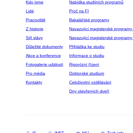
Kdo jsme
Nabídka studijních programů
Lidé
Proč na FI
Pracoviště
Bakalářské programy
Z historie
Navazující magisterské programy
Síň slávy
Navazující magisterské programy 
Důležité dokumenty
Přihláška ke studiu
Akce a konference
Informace o studiu
Fotogalerie událostí
Rigorózní řízení
Pro média
Doktorské studium
Kontakty
Celoživotní vzdělávání
Dny otevřených dveří