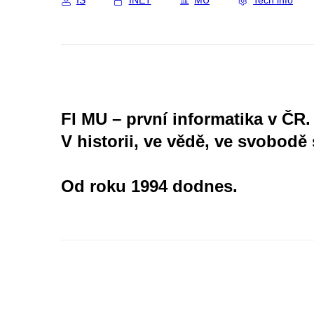
IS
INET
MU
Tech info
FI MU – první informatika v ČR.
V historii, ve vědě, ve svobodě 
Od roku 1994 dodnes.