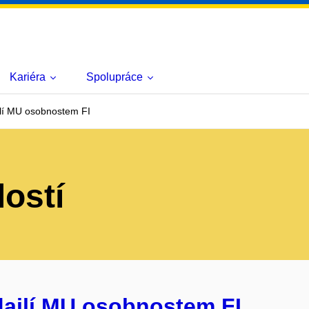
Kariéra
Spolupráce
lí MU osobnostem FI
lostí
dailí MU osobnostem FI