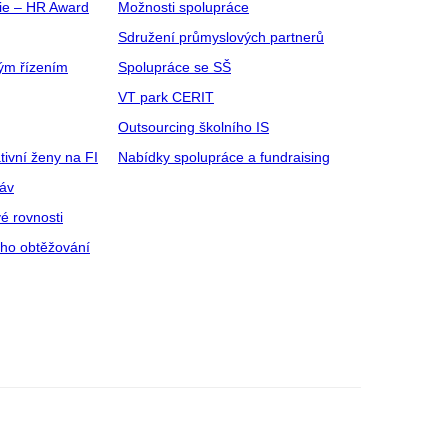
gie – HR Award
Možnosti spolupráce
Sdružení průmyslových partnerů
ým řízením
Spolupráce se SŠ
VT park CERIT
Outsourcing školního IS
tivní ženy na FI
Nabídky spolupráce a fundraising
ráv
é rovnosti
ího obtěžování