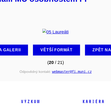
A GALERII
VĚTŠÍ FORMÁT
ZPĚT N
(
20
/ 21)
Odpovědný kontakt:
webmaster
@fi
.muni
.cz
VÝZKUM
KARIÉRA