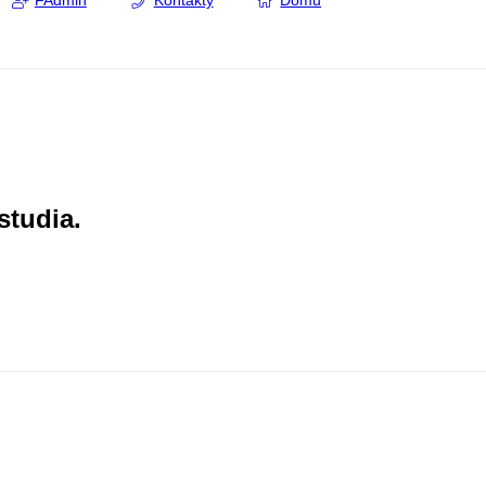
FAdmin
Kontakty
Domů
studia.