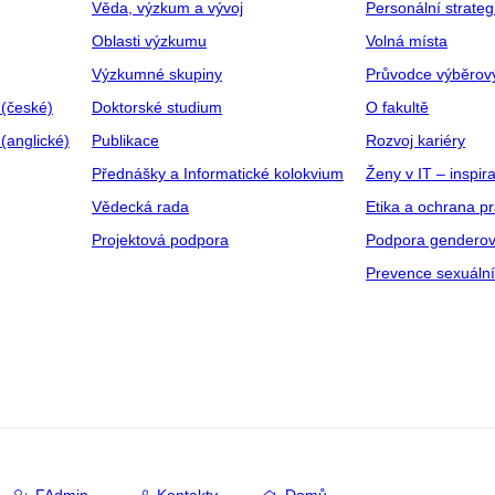
Věda, výzkum a vývoj
Personální strate
Oblasti výzkumu
Volná místa
Výzkumné skupiny
Průvodce výběrov
 (české)
Doktorské studium
O fakultě
(anglické)
Publikace
Rozvoj kariéry
Přednášky a Informatické kolokvium
Ženy v IT – inspira
Vědecká rada
Etika a ochrana p
Projektová podpora
Podpora genderov
Prevence sexuáln