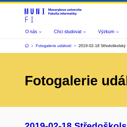
O nás
Chci studovat
Výzkum
Fotogalerie událostí
2019-02-18 Středoškolský 
Fotogalerie udá
2019-02-18 Středoškols