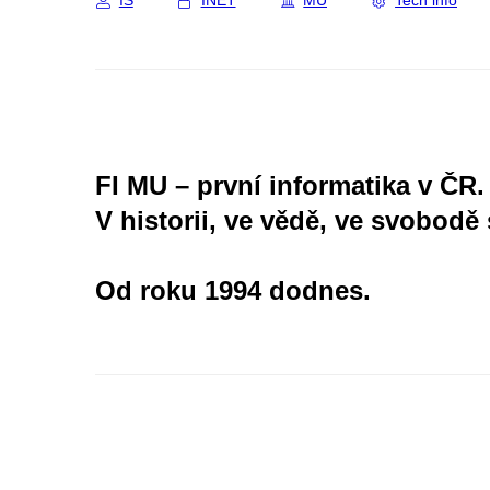
IS
INET
MU
Tech info
FI MU – první informatika v ČR.
V historii, ve vědě, ve svobodě 
Od roku 1994 dodnes.