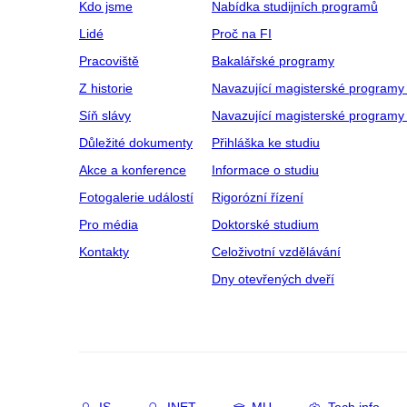
Kdo jsme
Nabídka studijních programů
Lidé
Proč na FI
Pracoviště
Bakalářské programy
Z historie
Navazující magisterské programy
Síň slávy
Navazující magisterské programy 
Důležité dokumenty
Přihláška ke studiu
Akce a konference
Informace o studiu
Fotogalerie událostí
Rigorózní řízení
Pro média
Doktorské studium
Kontakty
Celoživotní vzdělávání
Dny otevřených dveří