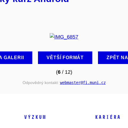
A GALERII
VĚTŠÍ FORMÁT
ZPĚT N
(
6
/ 12)
Odpovědný kontakt:
webmaster
@fi
.muni
.cz
VÝZKUM
KARIÉRA