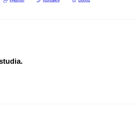
FAdmin
Kontakty
Domů
studia.