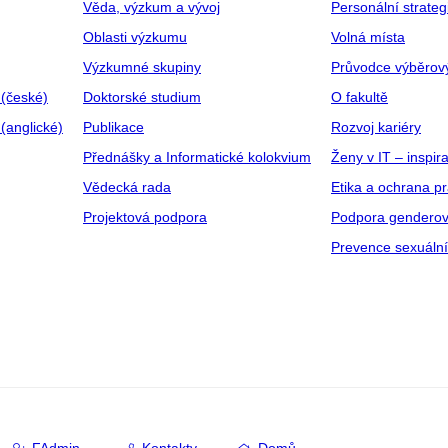
Věda, výzkum a vývoj
Personální strate
Oblasti výzkumu
Volná místa
Výzkumné skupiny
Průvodce výběrov
 (české)
Doktorské studium
O fakultě
(anglické)
Publikace
Rozvoj kariéry
Přednášky a Informatické kolokvium
Ženy v IT – inspira
Vědecká rada
Etika a ochrana p
Projektová podpora
Podpora genderov
Prevence sexuáln