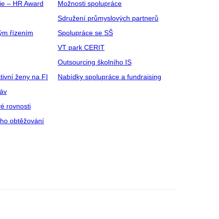
gie – HR Award
Možnosti spolupráce
Sdružení průmyslových partnerů
ým řízením
Spolupráce se SŠ
VT park CERIT
Outsourcing školního IS
tivní ženy na FI
Nabídky spolupráce a fundraising
ráv
é rovnosti
ího obtěžování